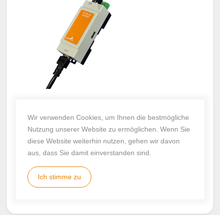
Wir verwenden Cookies, um Ihnen die bestmögliche
USB-2.5G-Netzwerkadapter
Nutzung unserer Website zu ermöglichen. Wenn Sie
diese Website weiterhin nutzen, gehen wir davon
2.5 GBit/s Ethernet über USB. Hutschienengehäuse,
aus, dass Sie damit einverstanden sind.
USB-Bus-Power oder externe Versorgung.
Ich stimme zu
Zum Produkt